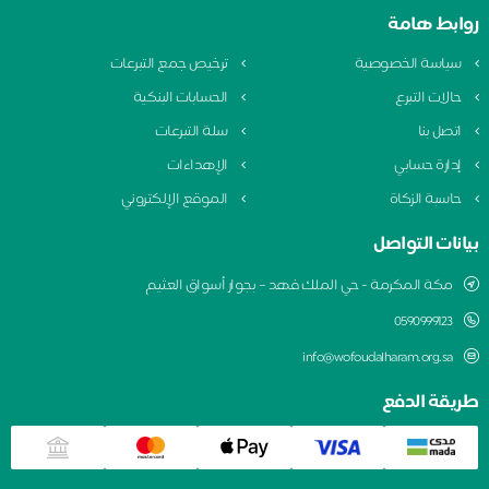
روابط هامة
سياسة الخصوصية
ترخيص جمع التبرعات
حالات التبرع
الحسابات البنكية
اتصل بنا
سلة التبرعات
إدارة حسابي
الإهداءات
حاسبة الزكاة
الموقع الإلكتروني
بيانات التواصل
مكة المكرمة - حي الملك فهد – بجوار أسواق العثيم
0590999123
info@wofoudalharam.org.sa
طريقة الدفع