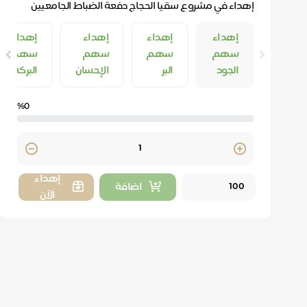
إهداء في مشروع سقيا الحجاج دفعة الضباط الجامعيين
(50) بوزارة الدفاع وأهاليهم.
إهداء
إهداء
إهداء
إهداء
سهم
سهم
سهم
سهم
الجود
البر
الإحسان
البركة
%0
Quantity
إهداء
اضافة
الآن