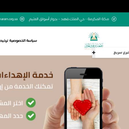
مكة المكرمة - حي الملك فهد – بجوار أسواق العثيم
aram.org.sa
سياسة الخصوصية
ترخيص
تبرع سريع