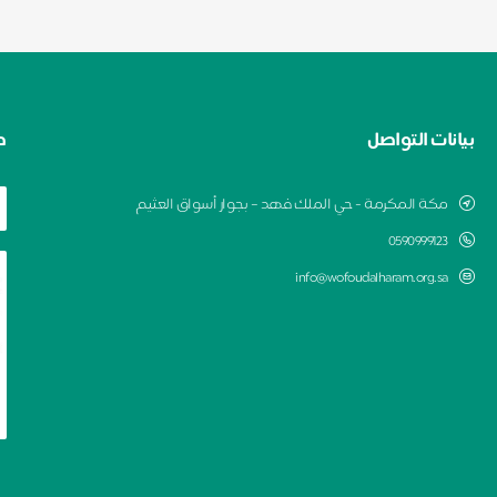
بيانات التواصل
ط
مكة المكرمة - حي الملك فهد – بجوار أسواق العثيم
0590999123
info@wofoudalharam.org.sa