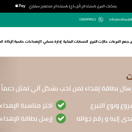
يمكنك التبرع باستخدام (أبل باي) باستخدام متصفح سفاري
0590999123
info@wofoudalh
 جمع التبرعات
حالات التبرع
الحسابات البنكية
إدارة حسابي
الإهداءات
حاسبة الزكاة
ال