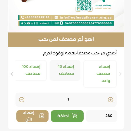
اهدِ أجر مصحف لمن تحب
أهدي من تحب مصحفاً يهديه لوفود الحرم
إهداء
إهداء 10
إهداء 100
مصحف
مصاحف
مصاحف
واحد
Quantity
إهداء
اضافة
الآن