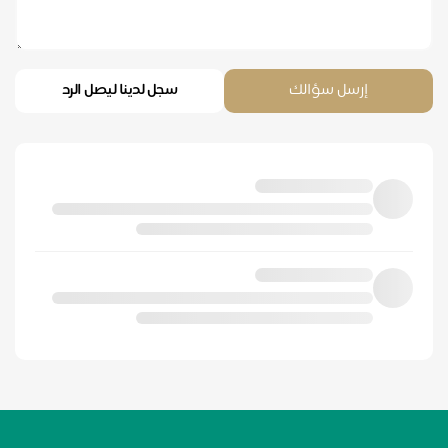
إرسل سؤالك
سجل لدينا ليصل الرد