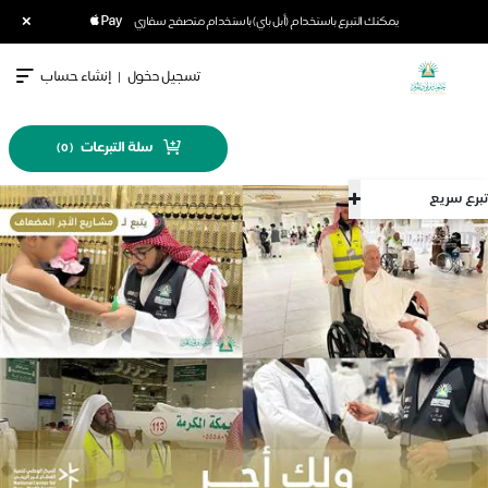
×
يمكنك التبرع باستخدام (أبل باي) باستخدام متصفح سفاري
تسجيل دخول
|
إنشاء حساب
سلة التبرعات
)
0
(
تبرع سريع