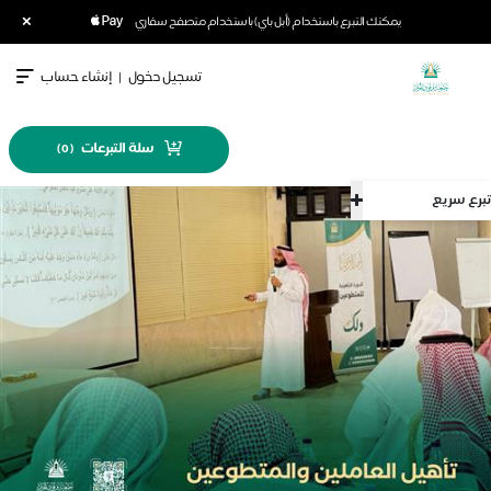
×
يمكنك التبرع باستخدام (أبل باي) باستخدام متصفح سفاري
تسجيل دخول
|
إنشاء حساب
سلة التبرعات
)
0
(
تبرع سريع