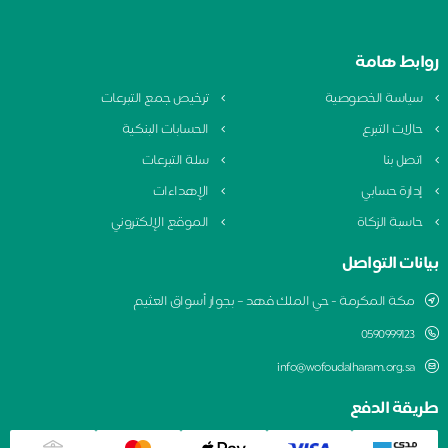
روابط هامة
سياسة الخصوصية
ترخيص جمع التبرعات
حالات التبرع
الحسابات البنكية
اتصل بنا
سلة التبرعات
إدارة حسابي
الإهداءات
حاسبة الزكاة
الموقع الإلكتروني
بيانات التواصل
مكة المكرمة - حي الملك فهد – بجوار أسواق العثيم
0590999123
info@wofoudalharam.org.sa
طريقة الدفع