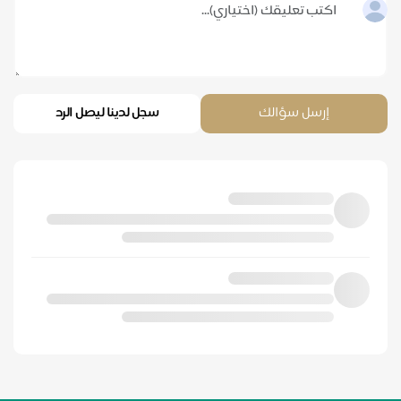
إرسل سؤالك
سجل لدينا ليصل الرد